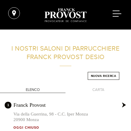
TROVA UN SALONE VICINO A CASA TUA
I NOSTRI SALONI DI PARRUCCHIERE
FRANCK PROVOST
DESIO
FILTRI AVANZATI
NUOVA RICERCA
ITALIA
ELENCO
CARTA
+
Franck Provost
1
-
Via della Guerrina, 98 - C.C. Iper Monza
20900 Monza
OGGI CHIUSO