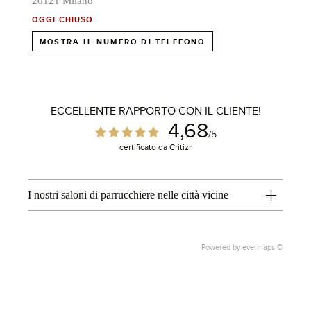
20121 Milano
OGGI CHIUSO
MOSTRA IL NUMERO DI TELEFONO
1
2
ECCELLENTE RAPPORTO CON IL CLIENTE!
4,68
/5
certificato da Critizr
I nostri saloni di parrucchiere nelle città vicine
3
Powered by
evermaps ©