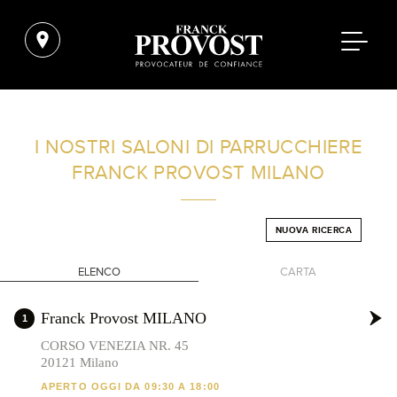
TROVA UN SALONE VICINO A CASA TUA
I NOSTRI SALONI DI PARRUCCHIERE
FRANCK PROVOST
MILANO
FILTRI AVANZATI
NUOVA RICERCA
ITALIA
ELENCO
CARTA
+
Franck Provost MILANO
1
-
CORSO VENEZIA NR. 45
20121 Milano
APERTO OGGI DA 09:30 A 18:00