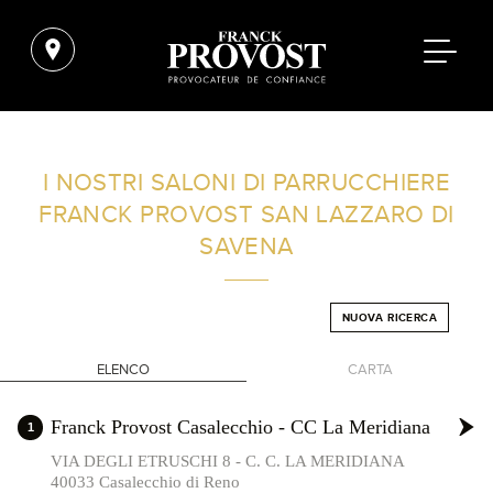
TROVA UN SALONE VICINO A CASA TUA
I NOSTRI SALONI DI PARRUCCHIERE
FRANCK PROVOST
SAN LAZZARO DI
FILTRI AVANZATI
SAVENA
ITALIA
NUOVA RICERCA
ELENCO
CARTA
+
Franck Provost Casalecchio - CC La Meridiana
1
-
VIA DEGLI ETRUSCHI 8 - C. C. LA MERIDIANA
40033 Casalecchio di Reno