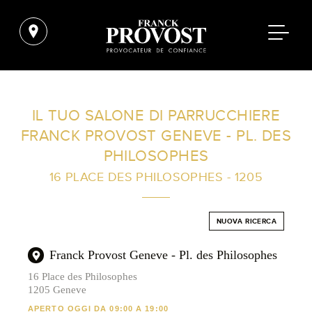
TROVA UN SALONE VICINO A CASA TUA
IL TUO SALONE DI PARRUCCHIERE
FRANCK PROVOST GENEVE - PL. DES
FILTRI AVANZATI
PHILOSOPHES
16 PLACE DES PHILOSOPHES - 1205
ITALIA
NUOVA RICERCA
Franck Provost Geneve - Pl. des Philosophes
16 Place des Philosophes
1205 Geneve
APERTO OGGI DA 09:00 A 19:00