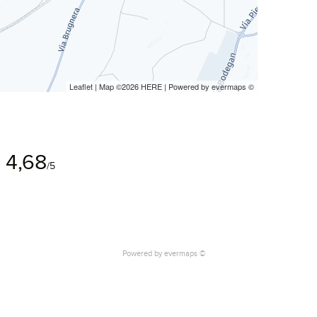
Leaflet
| Map ©2026
HERE
| Powered by
evermaps
©
4,68
/5
Powered by
evermaps ©