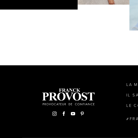
LA 
IL S
LE C
FR