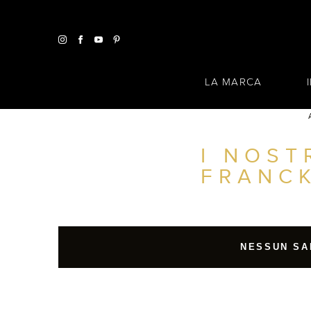
LA MARCA
I NOST
TROVA UN SALONE VICINO A CASA TUA
FRANC
FILTRI AVANZATI
ITALIA
NESSUN SA