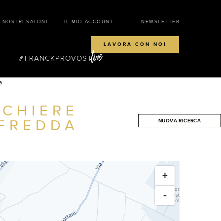
I NOSTRI SALONI
IL MIO ACCOUNT
NEWSLETTER
LAVORA CON NOI
FRANCKPROVOST
a
CCHIERE
FREDDA
NUOVA RICERCA
CERCA
+
-