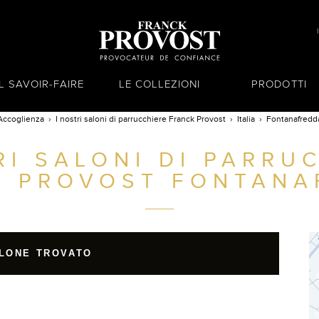
IL SAVOIR-FAIRE
LE COLLEZIONI
PRODOTTI
Accoglienza
I nostri saloni di parrucchiere Franck Provost
Italia
Fontanafredd
RI SALONI DI PARRU
K PROVOST
FONTANA
LONE TROVATO