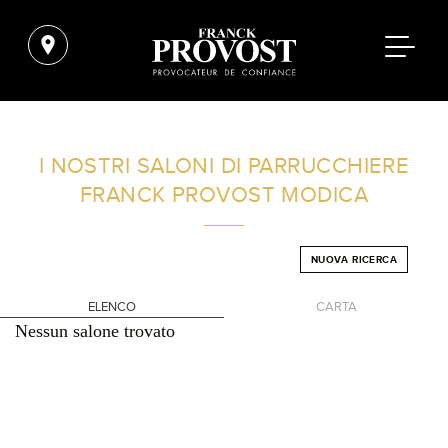
TROVA UN SALONE VICINO A CASA TUA
I NOSTRI SALONI DI PARRUCCHIERE
FRANCK PROVOST
MODICA
FILTRI AVANZATI
NUOVA RICERCA
ITALIA
ELENCO
CARTA
Nessun salone trovato
+
-