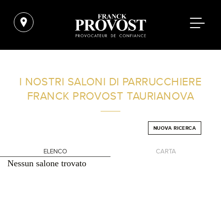
TROVA UN SALONE VICINO A CASA TUA
I NOSTRI SALONI DI PARRUCCHIERE
FRANCK PROVOST
TAURIANOVA
FILTRI AVANZATI
NUOVA RICERCA
ITALIA
ELENCO
CARTA
Nessun salone trovato
+
-