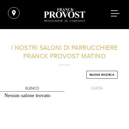
TROVA UN SALONE VICINO A CASA TUA
I NOSTRI SALONI DI PARRUCCHIERE
FRANCK PROVOST
MATINO
FILTRI AVANZATI
NUOVA RICERCA
ITALIA
ELENCO
CARTA
Nessun salone trovato
+
-