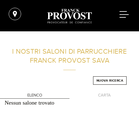
TROVA UN SALONE VICINO A CASA TUA
I NOSTRI SALONI DI PARRUCCHIERE
FRANCK PROVOST
SAVA
FILTRI AVANZATI
NUOVA RICERCA
ITALIA
ELENCO
CARTA
Nessun salone trovato
+
-