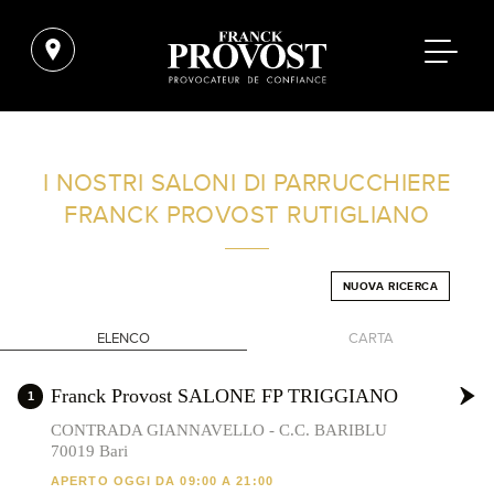
TROVA UN SALONE VICINO A CASA TUA
I NOSTRI SALONI DI PARRUCCHIERE
FRANCK PROVOST
RUTIGLIANO
FILTRI AVANZATI
NUOVA RICERCA
ITALIA
ELENCO
CARTA
+
Franck Provost SALONE FP TRIGGIANO
1
-
CONTRADA GIANNAVELLO - C.C. BARIBLU
70019 Bari
APERTO OGGI DA 09:00 A 21:00