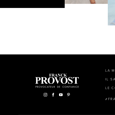
LA 
IL S
LE C
FR