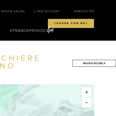
I NOSTRI SALONI
IL MIO ACCOUNT
NEWSLETTER
LAVORA CON NOI
FRANCKPROVOST
CCHIERE
NO
NUOVA RICERCA
CERCA
+
-