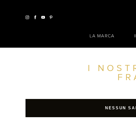
LA MARCA
I NOST
TROVA UN SALONE VICINO A CASA TUA
FR
FILTRI AVANZATI
ITALIA
NESSUN SA