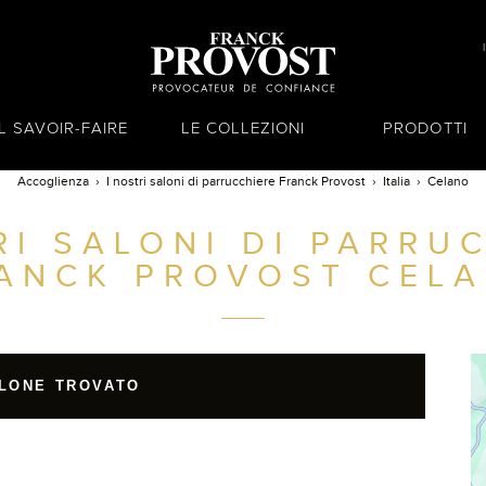
IL SAVOIR-FAIRE
LE COLLEZIONI
PRODOTTI
Accoglienza
I nostri saloni di parrucchiere Franck Provost
Italia
Celano
RI SALONI DI PARRU
ANCK PROVOST
CELA
LONE TROVATO