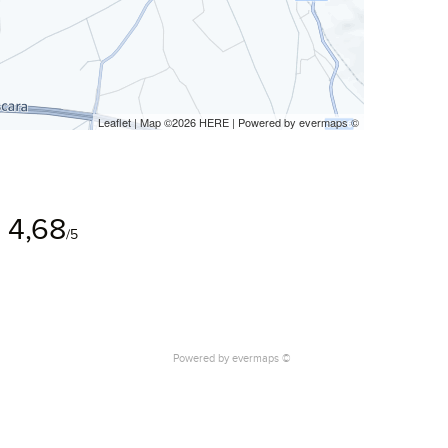
Leaflet
| Map ©2026
HERE
| Powered by
evermaps
©
4,68
/5
Powered by
evermaps ©