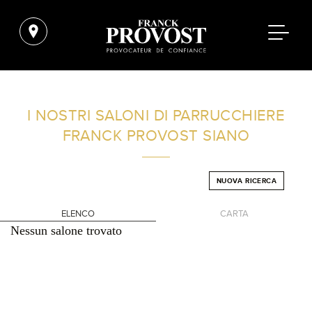
TROVA UN SALONE VICINO A CASA TUA
I NOSTRI SALONI DI PARRUCCHIERE
FRANCK PROVOST
SIANO
FILTRI AVANZATI
NUOVA RICERCA
ITALIA
ELENCO
CARTA
Nessun salone trovato
+
-