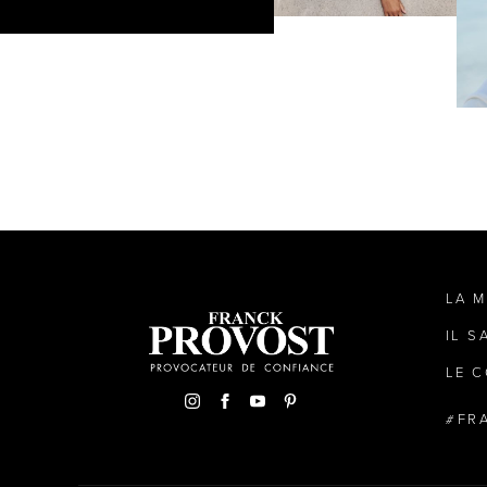
LA 
IL S
LE C
FR