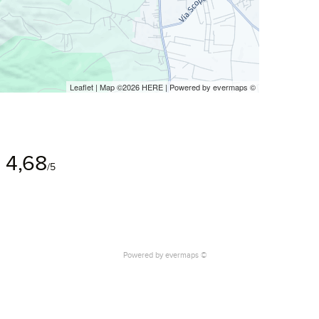
Leaflet
| Map ©2026
HERE
| Powered by
evermaps
©
4,68
/5
Powered by
evermaps ©