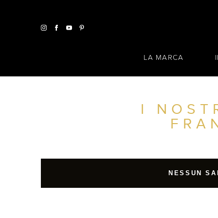
LA MARCA
I NOST
TROVA UN SALONE VICINO A CASA TUA
FRA
FILTRI AVANZATI
ITALIA
NESSUN SA