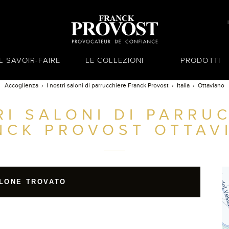
IL SAVOIR-FAIRE
LE COLLEZIONI
PRODOTTI
Accoglienza
I nostri saloni di parrucchiere Franck Provost
Italia
Ottaviano
RI SALONI DI PARRU
NCK PROVOST
OTTAV
LONE TROVATO