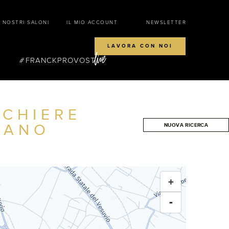
I NOSTRI SALONI
IL MIO ACCOUNT
NEWSLETTER
LAVORA CON NOI
FRANCKPROVOST
CCHIERE
IANO
NUOVA RICERCA
CERCA
+
-