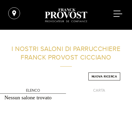
TROVA UN SALONE VICINO A CASA TUA
I NOSTRI SALONI DI PARRUCCHIERE
FRANCK PROVOST
CICCIANO
FILTRI AVANZATI
NUOVA RICERCA
ITALIA
ELENCO
CARTA
Nessun salone trovato
+
-