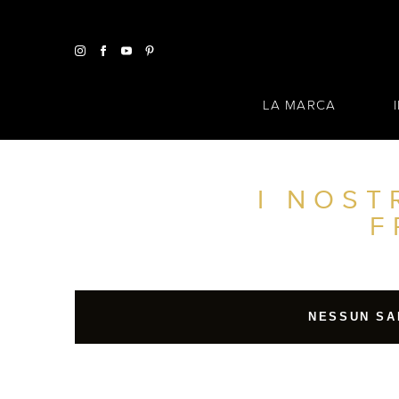
LA MARCA
I NOST
TROVA UN SALONE VICINO A CASA TUA
F
FILTRI AVANZATI
ITALIA
NESSUN SA