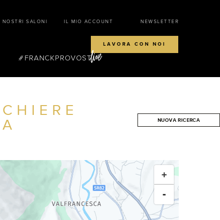
I NOSTRI SALONI
IL MIO ACCOUNT
NEWSLETTER
LAVORA CON NOI
FRANCKPROVOST
CCHIERE
RA
NUOVA RICERCA
CERCA
+
-