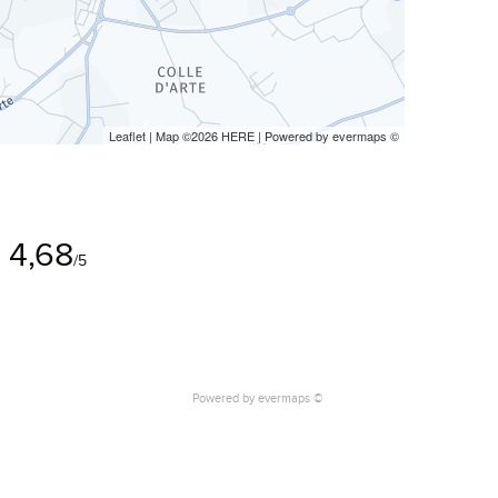
Leaflet
| Map ©2026
HERE
| Powered by
evermaps
©
4,68
/5
Powered by
evermaps ©