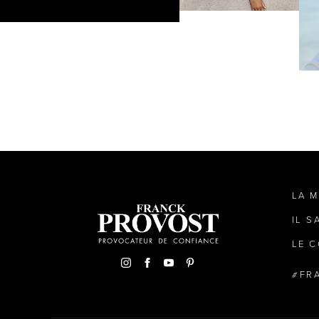
LA 
IL S
LE C
FR