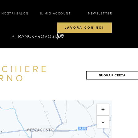
I NOSTRI SALONI
IL MIO ACCOUNT
NEWSLETTER
LAVORA CON NOI
FRANCKPROVOST
CCHIERE
RNO
NUOVA RICERCA
CERCA
+
-