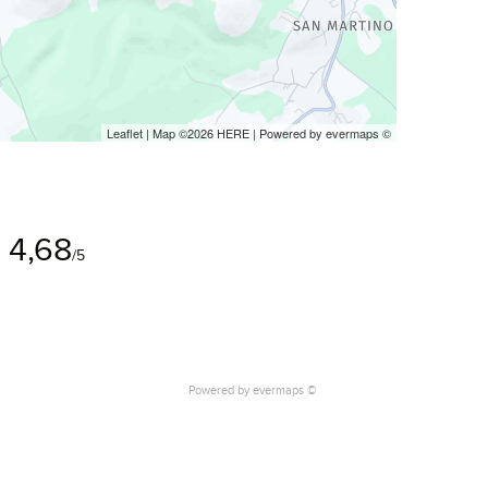
Leaflet
| Map ©2026
HERE
| Powered by
evermaps
©
4,68
/5
Powered by
evermaps ©