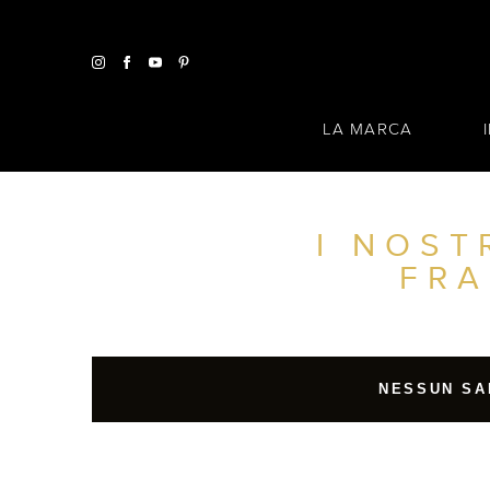
LA MARCA
I NOST
TROVA UN SALONE VICINO A CASA TUA
FRA
FILTRI AVANZATI
ITALIA
NESSUN SA