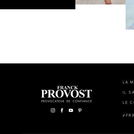
LA 
IL S
LE C
FR