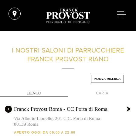
TROVA UN SALONE VICINO A CASA TUA
I NOSTRI SALONI DI PARRUCCHIERE
FRANCK PROVOST
RIANO
FILTRI AVANZATI
NUOVA RICERCA
ITALIA
ELENCO
CARTA
+
Franck Provost Roma - CC Porta di Roma
1
-
Via Alberto Lionello, 201 C.C. Porta di Roma
00139 Roma
APERTO OGGI DA 09:00 A 22:00