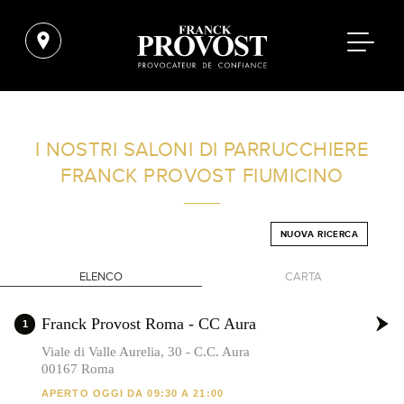
TROVA UN SALONE VICINO A CASA TUA
I NOSTRI SALONI DI PARRUCCHIERE
FRANCK PROVOST
FIUMICINO
FILTRI AVANZATI
NUOVA RICERCA
ITALIA
ELENCO
CARTA
+
Franck Provost Roma - CC Aura
1
-
Viale di Valle Aurelia, 30 - C.C. Aura
00167 Roma
APERTO OGGI DA 09:30 A 21:00