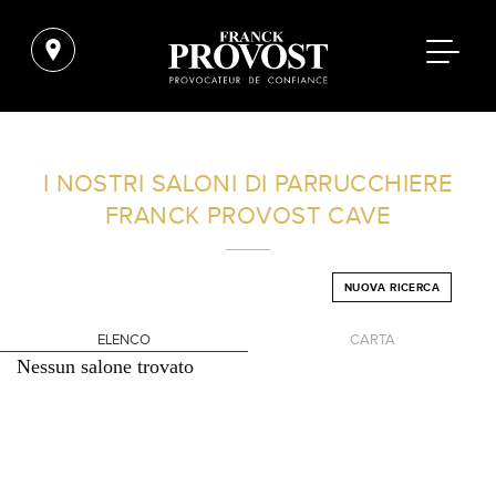
TROVA UN SALONE VICINO A CASA TUA
I NOSTRI SALONI DI PARRUCCHIERE
FRANCK PROVOST
CAVE
FILTRI AVANZATI
NUOVA RICERCA
ITALIA
ELENCO
CARTA
Nessun salone trovato
+
-