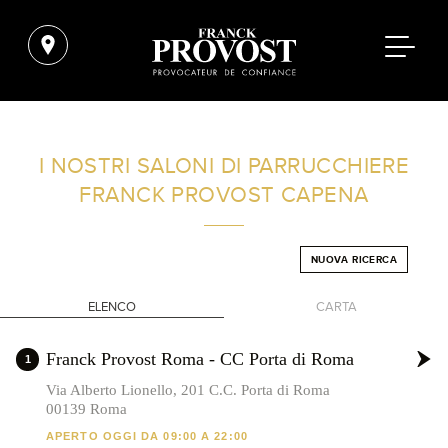
TROVA UN SALONE VICINO A CASA TUA
I NOSTRI SALONI DI PARRUCCHIERE
FRANCK PROVOST
CAPENA
FILTRI AVANZATI
NUOVA RICERCA
ITALIA
ELENCO
CARTA
+
Franck Provost Roma - CC Porta di Roma
1
-
Via Alberto Lionello, 201 C.C. Porta di Roma
00139 Roma
APERTO OGGI DA 09:00 A 22:00