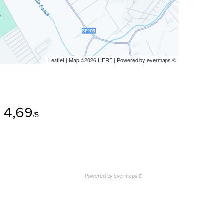
Leaflet
| Map ©2026
HERE
| Powered by
evermaps
©
4,69
/5
Powered by
evermaps ©