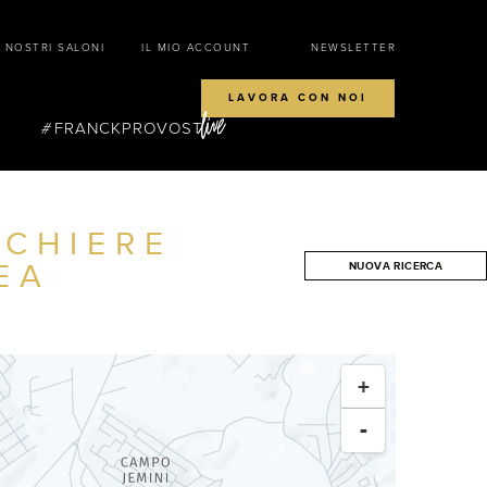
I NOSTRI SALONI
IL MIO ACCOUNT
NEWSLETTER
LAVORA CON NOI
FRANCKPROVOST
CCHIERE
EA
NUOVA RICERCA
CERCA
+
-