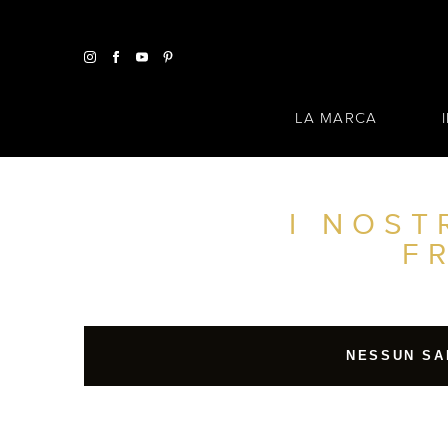
LA MARCA
I NOST
TROVA UN SALONE VICINO A CASA TUA
F
FILTRI AVANZATI
ITALIA
NESSUN SA