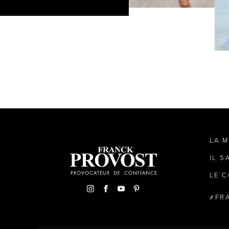
LA 
IL S
LE C
FR