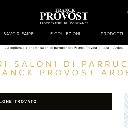
IL SAVOIR-FAIRE
LE COLLEZIONI
PRODOTTI
Accoglienza
I nostri saloni di parrucchiere Franck Provost
Italia
Ardea
RI SALONI DI PARRU
RANCK PROVOST
ARD
LONE TROVATO