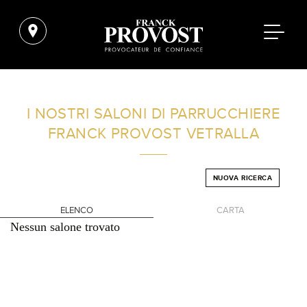
TROVA UN SALONE VICINO A CASA TUA
I NOSTRI SALONI DI PARRUCCHIERE
FRANCK PROVOST
VETRALLA
FILTRI AVANZATI
NUOVA RICERCA
ITALIA
ELENCO
CARTA
Nessun salone trovato
+
-