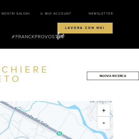
I NOSTRI SALONI
IL MIO ACCOUNT
NEWSLETTER
LAVORA CON NOI
FRANCKPROVOST
CCHIERE
ETO
NUOVA RICERCA
CERCA
+
-