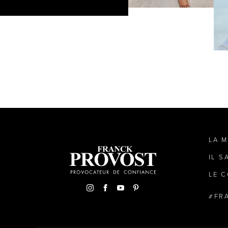
LA 
IL S
LE C
FR