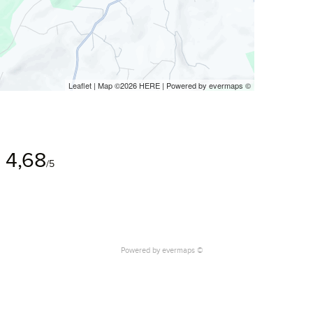
Leaflet
| Map ©2026
HERE
| Powered by
evermaps
©
4,68
/5
Powered by
evermaps ©