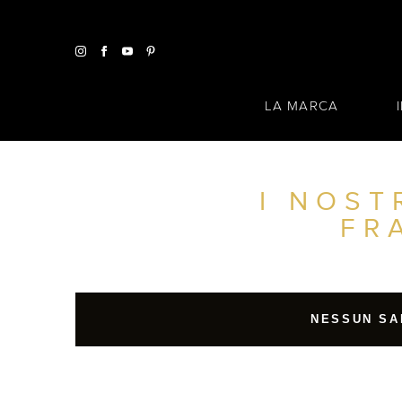
LA MARCA
I NOST
TROVA UN SALONE VICINO A CASA TUA
FR
FILTRI AVANZATI
ITALIA
NESSUN SA