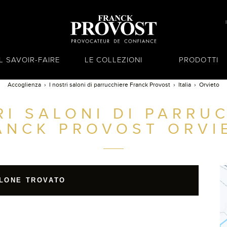
IL SAVOIR-FAIRE
LE COLLEZIONI
PRODOTTI
Accoglienza
I nostri saloni di parrucchiere Franck Provost
Italia
Orvieto
RI SALONI DI PARRU
ANCK PROVOST
ORVI
LONE TROVATO