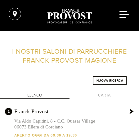
TROVA UN SALONE VICINO A CASA TUA
I NOSTRI SALONI DI PARRUCCHIERE
FRANCK PROVOST
MAGIONE
FILTRI AVANZATI
NUOVA RICERCA
ITALIA
ELENCO
CARTA
+
Franck Provost
1
-
Via Aldo Capitini, 8 - C.C. Quasar Village
06073 Ellera di Corciano
APERTO OGGI DA 09:30 A 19:30