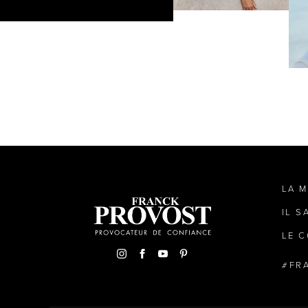
LA 
IL S
LE C
FR