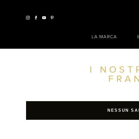
LA MARCA
I NOST
TROVA UN SALONE VICINO A CASA TUA
FRA
FILTRI AVANZATI
ITALIA
NESSUN SA