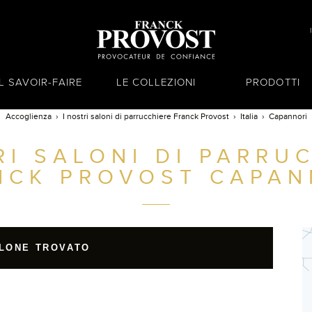
IL SAVOIR-FAIRE
LE COLLEZIONI
PRODOTTI
Accoglienza
I nostri saloni di parrucchiere Franck Provost
Italia
Capannori
RI SALONI DI PARRU
NCK PROVOST
CAPAN
LONE TROVATO