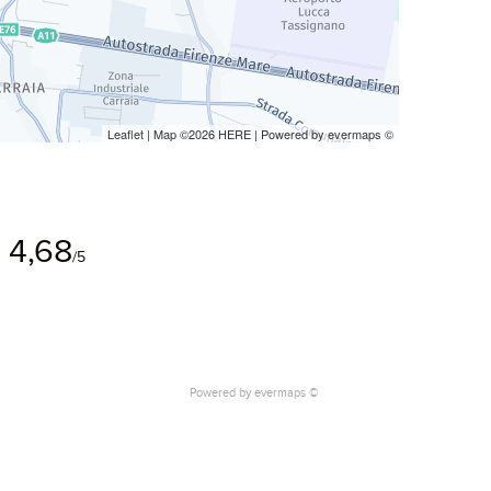
Leaflet
| Map ©2026
HERE
| Powered by
evermaps
©
4,68
/5
Powered by
evermaps ©