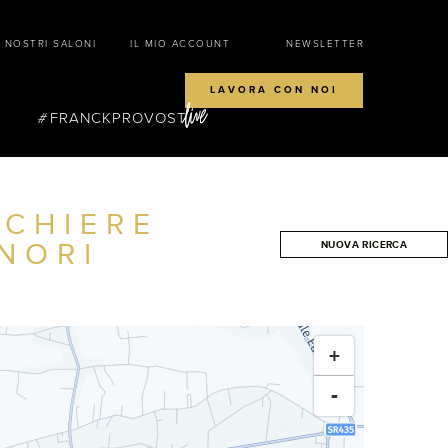
I NOSTRI SALONI
IL MIO ACCOUNT
NEWSLETTER
LAVORA CON NOI
FRANCKPROVOST
CCHIERE
NORI
NUOVA RICERCA
CERCA
+
-