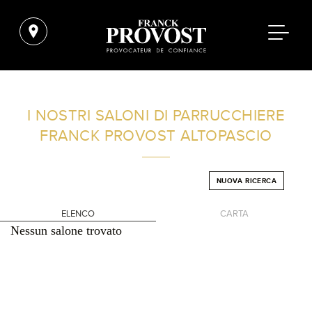
TROVA UN SALONE VICINO A CASA TUA
I NOSTRI SALONI DI PARRUCCHIERE
FRANCK PROVOST
ALTOPASCIO
FILTRI AVANZATI
NUOVA RICERCA
ITALIA
ELENCO
CARTA
Nessun salone trovato
+
-