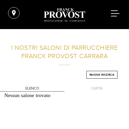
TROVA UN SALONE VICINO A CASA TUA
I NOSTRI SALONI DI PARRUCCHIERE
FRANCK PROVOST
CARRARA
FILTRI AVANZATI
NUOVA RICERCA
ITALIA
ELENCO
CARTA
Nessun salone trovato
+
-