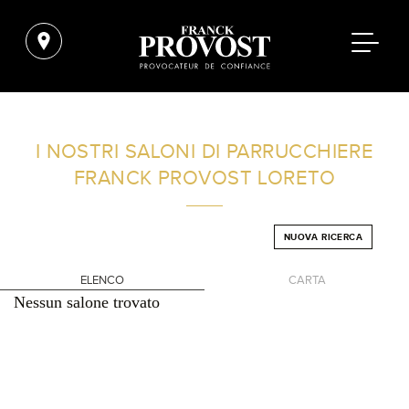
TROVA UN SALONE VICINO A CASA TUA
I NOSTRI SALONI DI PARRUCCHIERE
FRANCK PROVOST
LORETO
FILTRI AVANZATI
NUOVA RICERCA
ITALIA
ELENCO
CARTA
Nessun salone trovato
+
-