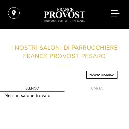
TROVA UN SALONE VICINO A CASA TUA
I NOSTRI SALONI DI PARRUCCHIERE
FRANCK PROVOST
PESARO
FILTRI AVANZATI
NUOVA RICERCA
ITALIA
ELENCO
CARTA
Nessun salone trovato
+
-