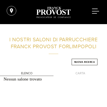
TROVA UN SALONE VICINO A CASA TUA
I NOSTRI SALONI DI PARRUCCHIERE
FRANCK PROVOST
FORLIMPOPOLI
FILTRI AVANZATI
NUOVA RICERCA
ITALIA
ELENCO
CARTA
Nessun salone trovato
+
-