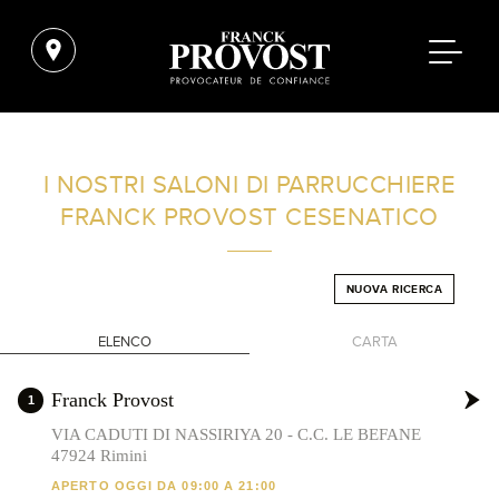
TROVA UN SALONE VICINO A CASA TUA
I NOSTRI SALONI DI PARRUCCHIERE
FRANCK PROVOST
CESENATICO
FILTRI AVANZATI
NUOVA RICERCA
ITALIA
ELENCO
CARTA
+
Franck Provost
1
-
VIA CADUTI DI NASSIRIYA 20 - C.C. LE BEFANE
47924 Rimini
APERTO OGGI DA 09:00 A 21:00