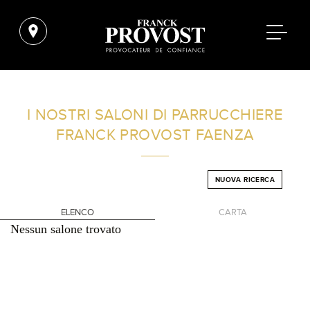
TROVA UN SALONE VICINO A CASA TUA
I NOSTRI SALONI DI PARRUCCHIERE
FRANCK PROVOST
FAENZA
FILTRI AVANZATI
NUOVA RICERCA
ITALIA
ELENCO
CARTA
Nessun salone trovato
+
-