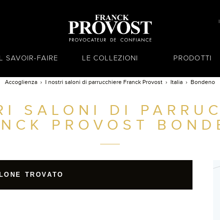
IL SAVOIR-FAIRE
LE COLLEZIONI
PRODOTTI
Accoglienza
I nostri saloni di parrucchiere Franck Provost
Italia
Bondeno
RI SALONI DI PARRU
ANCK PROVOST
BOND
LONE TROVATO