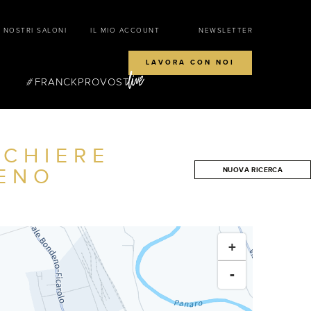
I NOSTRI SALONI
IL MIO ACCOUNT
NEWSLETTER
LAVORA CON NOI
FRANCKPROVOST
CCHIERE
ENO
NUOVA RICERCA
CERCA
+
-