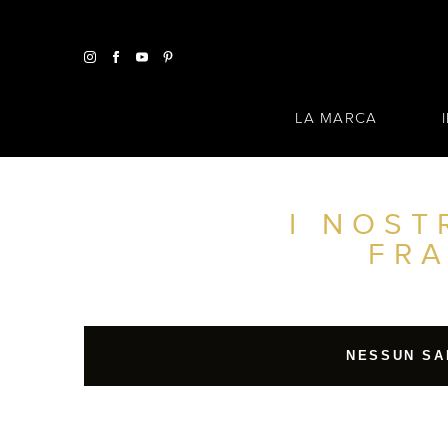
LA MARCA
I NOST
TROVA UN SALONE VICINO A CASA TUA
FR
FILTRI AVANZATI
ITALIA
NESSUN SA