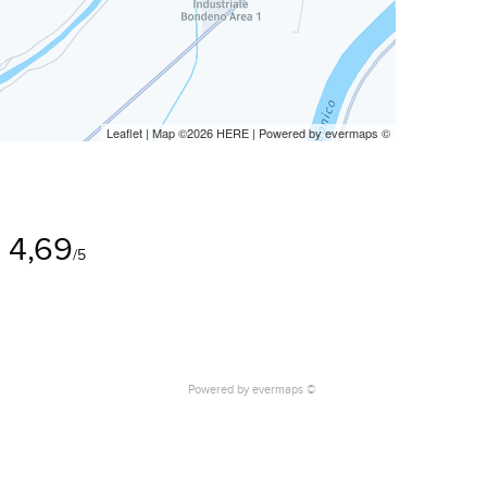
Leaflet
| Map ©2026
HERE
| Powered by
evermaps
©
4,69
/5
Powered by
evermaps ©