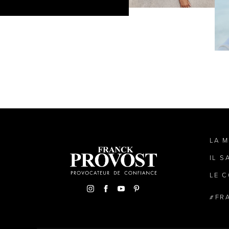
LA 
IL S
LE C
FR