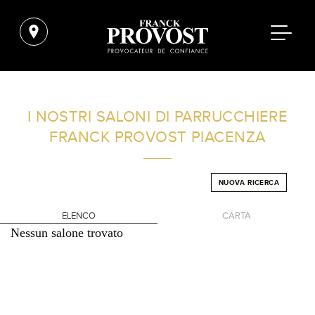
TROVA UN SALONE VICINO A CASA TUA
I NOSTRI SALONI DI PARRUCCHIERE
FRANCK PROVOST
PIACENZA
FILTRI AVANZATI
NUOVA RICERCA
ITALIA
ELENCO
CARTA
Nessun salone trovato
+
-