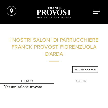
TROVA UN SALONE VICINO A CASA TUA
I NOSTRI SALONI DI PARRUCCHIERE
FRANCK PROVOST
FIORENZUOLA
FILTRI AVANZATI
D'ARDA
ITALIA
NUOVA RICERCA
ELENCO
CARTA
Nessun salone trovato
+
-