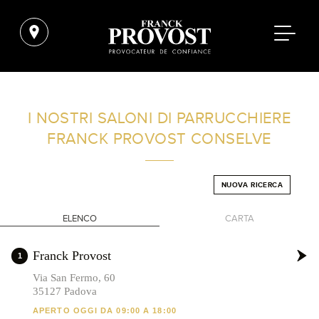
TROVA UN SALONE VICINO A CASA TUA
I NOSTRI SALONI DI PARRUCCHIERE
FRANCK PROVOST
CONSELVE
FILTRI AVANZATI
NUOVA RICERCA
ITALIA
ELENCO
CARTA
+
Franck Provost
1
-
Via San Fermo, 60
35127 Padova
APERTO OGGI DA 09:00 A 18:00