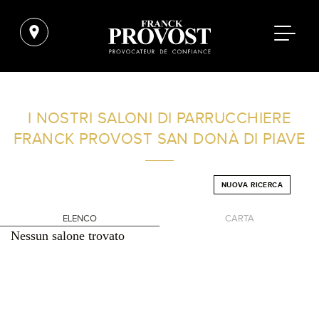
TROVA UN SALONE VICINO A CASA TUA
I NOSTRI SALONI DI PARRUCCHIERE
FRANCK PROVOST
SAN DONÀ DI PIAVE
FILTRI AVANZATI
NUOVA RICERCA
ITALIA
ELENCO
CARTA
Nessun salone trovato
+
-