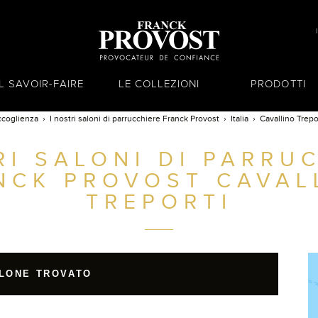
IL SAVOIR-FAIRE
LE COLLEZIONI
PRODOTTI
coglienza
I nostri saloni di parrucchiere Franck Provost
Italia
Cavallino Trepo
RI SALONI DI PARRU
NCK PROVOST
CAVAL
TREPORTI
LONE TROVATO