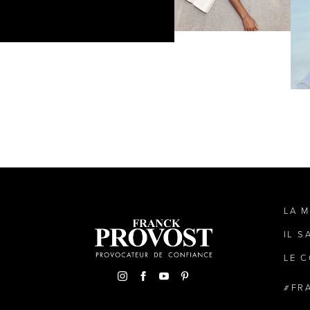
LA 
IL S
LE C
FR