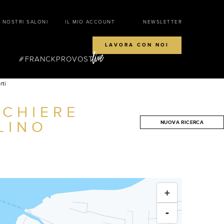
I NOSTRI SALONI
IL MIO ACCOUNT
NEWSLETTER
LAVORA CON NOI
FRANCKPROVOST
rti
CCHIERE
LINO
NUOVA RICERCA
CERCA
+
-