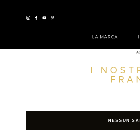
LA MARCA
Ac
I NOST
TROVA UN SALONE VICINO A CASA TUA
FRA
FILTRI AVANZATI
ITALIA
NESSUN SA