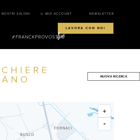
I NOSTRI SALONI
IL MIO ACCOUNT
NEWSLETTER
LAVORA CON NOI
FRANCKPROVOST
CCHIERE
IANO
NUOVA RICERCA
CERCA
+
-