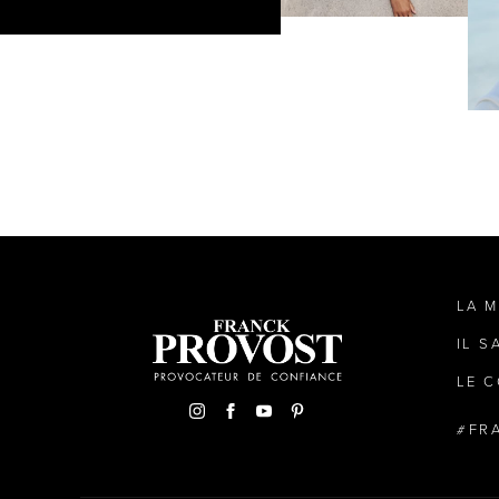
LA 
IL S
LE C
FR