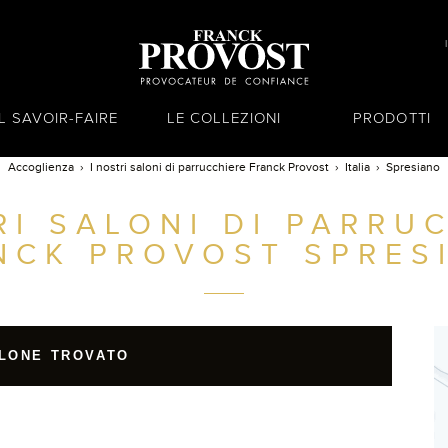
IL SAVOIR-FAIRE
LE COLLEZIONI
PRODOTTI
Accoglienza
I nostri saloni di parrucchiere Franck Provost
Italia
Spresiano
RI SALONI DI PARRU
NCK PROVOST
SPRES
LONE TROVATO