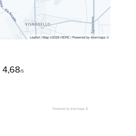
Leaflet
| Map ©2026
HERE
| Powered by
evermaps
©
4,68
/5
Powered by
evermaps ©