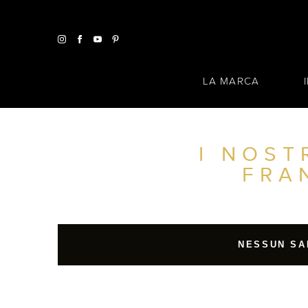
LA MARCA
I NOST
TROVA UN SALONE VICINO A CASA TUA
FRA
FILTRI AVANZATI
ITALIA
NESSUN SA