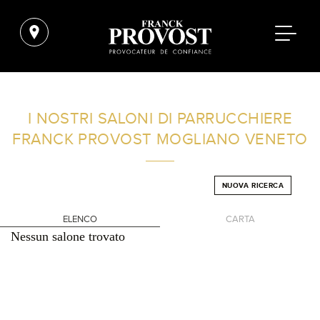
TROVA UN SALONE VICINO A CASA TUA
I NOSTRI SALONI DI PARRUCCHIERE
FRANCK PROVOST
MOGLIANO VENETO
FILTRI AVANZATI
NUOVA RICERCA
ITALIA
ELENCO
CARTA
Nessun salone trovato
+
-