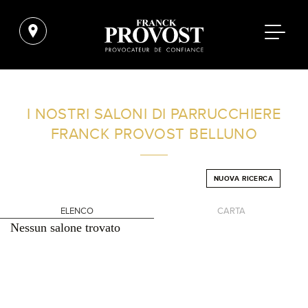
TROVA UN SALONE VICINO A CASA TUA
I NOSTRI SALONI DI PARRUCCHIERE
FRANCK PROVOST
BELLUNO
FILTRI AVANZATI
NUOVA RICERCA
ITALIA
ELENCO
CARTA
Nessun salone trovato
+
-