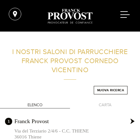
TROVA UN SALONE VICINO A CASA TUA
I NOSTRI SALONI DI PARRUCCHIERE
FRANCK PROVOST
CORNEDO
FILTRI AVANZATI
VICENTINO
ITALIA
NUOVA RICERCA
ELENCO
CARTA
+
Franck Provost
1
-
Via del Terziario 2/4/6 - C.C. THIENE
36016 Thiene