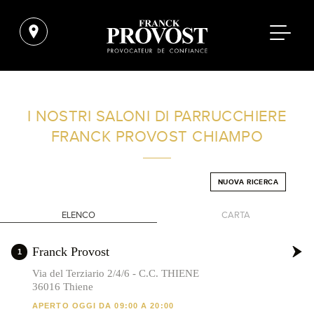
TROVA UN SALONE VICINO A CASA TUA
I NOSTRI SALONI DI PARRUCCHIERE
FRANCK PROVOST
CHIAMPO
FILTRI AVANZATI
NUOVA RICERCA
ITALIA
ELENCO
CARTA
+
Franck Provost
1
-
Via del Terziario 2/4/6 - C.C. THIENE
36016 Thiene
APERTO OGGI DA 09:00 A 20:00