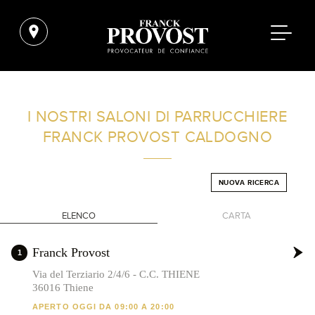
TROVA UN SALONE VICINO A CASA TUA
I NOSTRI SALONI DI PARRUCCHIERE
FRANCK PROVOST
CALDOGNO
FILTRI AVANZATI
NUOVA RICERCA
ITALIA
ELENCO
CARTA
+
Franck Provost
1
-
Via del Terziario 2/4/6 - C.C. THIENE
36016 Thiene
APERTO OGGI DA 09:00 A 20:00