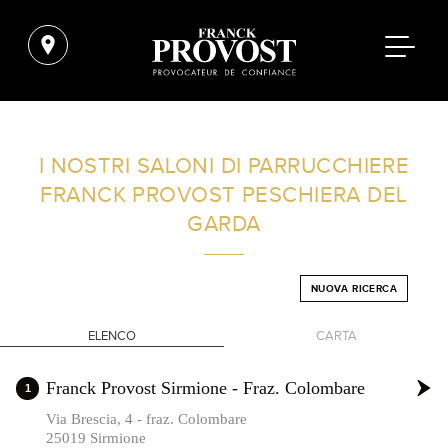
TROVA UN SALONE VICINO A CASA TUA
I NOSTRI SALONI DI PARRUCCHIERE
FRANCK PROVOST
PESCHIERA DEL
FILTRI AVANZATI
GARDA
ITALIA
NUOVA RICERCA
ELENCO
CARTA
+
Franck Provost Sirmione - Fraz. Colombare
1
-
Via Brescia, 4 - fraz. Colombare
25019 Sirmione