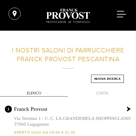
TROVA UN SALONE VICINO A CASA TUA
I NOSTRI SALONI DI PARRUCCHIERE
FRANCK PROVOST
PESCANTINA
FILTRI AVANZATI
NUOVA RICERCA
ITALIA
ELENCO
CARTA
+
Franck Provost
1
-
Via Trentino 1 - C. C. LA GRANDEMELA SHOPPINGLAND
37060 Lugagnano
APERTO OGGI DA 09:00 A 21:00