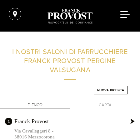
TROVA UN SALONE VICINO A CASA TUA
I NOSTRI SALONI DI PARRUCCHIERE
FRANCK PROVOST
PERGINE
FILTRI AVANZATI
VALSUGANA
ITALIA
NUOVA RICERCA
ELENCO
CARTA
+
Franck Provost
1
-
Via Cavalleggeri 8 -
38016 Mezzocorona