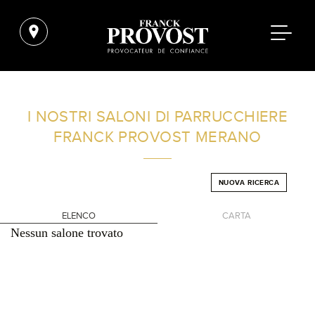
TROVA UN SALONE VICINO A CASA TUA
I NOSTRI SALONI DI PARRUCCHIERE
FRANCK PROVOST
MERANO
FILTRI AVANZATI
NUOVA RICERCA
ITALIA
ELENCO
CARTA
Nessun salone trovato
+
-