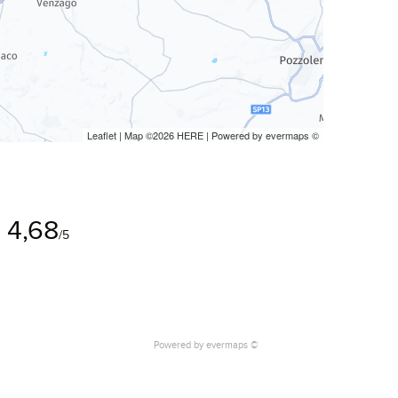
Leaflet
| Map ©2026
HERE
| Powered by
evermaps
©
4,68
/5
Powered by
evermaps ©