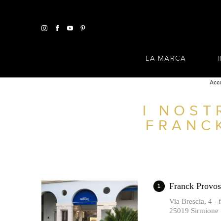
LA MARCA
Acc
I NOST
TROVA UN SALONE VICINO A CASA TUA
FRANC
FILTRI AVANZATI
ITALIA
Franck Provos
1
Via Brescia, 4 -
25019 Sirmione