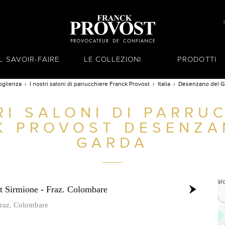
IL SAVOIR-FAIRE
LE COLLEZIONI
PRODOTTI
oglienza
I nostri saloni di parrucchiere Franck Provost
Italia
Desenzano del G
RI SALONI DI PARRU
K PROVOST
DESENZA
GARDA
t Sirmione - Fraz. Colombare
 fraz. Colombare