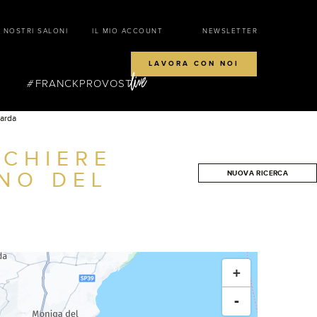
I NOSTRI SALONI
IL MIO ACCOUNT
NEWSLETTER
LAVORA CON NOI
FRANCKPROVOST
arda
CCHIERE
NO DEL
NUOVA RICERCA
CERCA
+
-