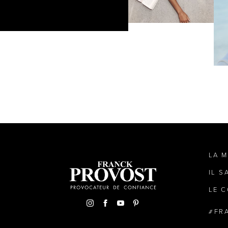
LA 
IL S
LE C
FR