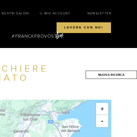
I NOSTRI SALONI
IL MIO ACCOUNT
NEWSLETTER
LAVORA CON NOI
FRANCKPROVOST
CCHIERE
NATO
NUOVA RICERCA
CERCA
+
-