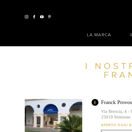
LA MARCA
I NOST
TROVA UN SALONE VICINO A CASA TUA
FRA
FILTRI AVANZATI
ITALIA
Franck Provos
1
Via Brescia, 4 -
25019 Sirmione
APERTO OGGI DA