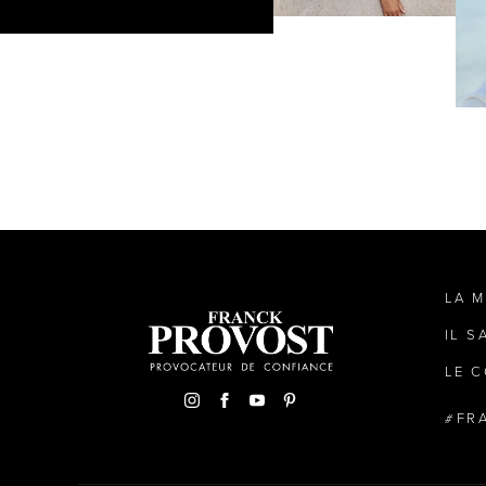
LA 
IL S
LE C
FR