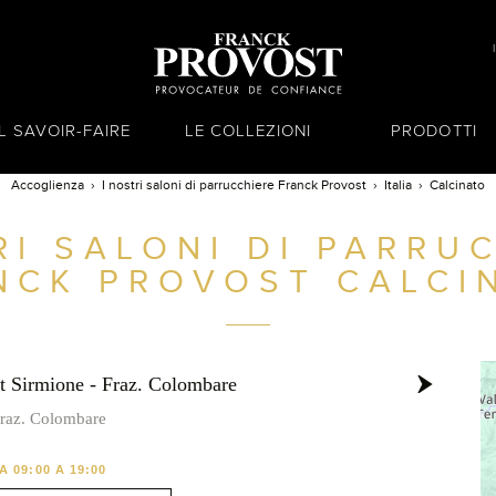
IL SAVOIR-FAIRE
LE COLLEZIONI
PRODOTTI
Accoglienza
I nostri saloni di parrucchiere Franck Provost
Italia
Calcinato
RI SALONI DI PARRU
NCK PROVOST
CALCI
t Sirmione - Fraz. Colombare
 fraz. Colombare
 09:00 A 19:00