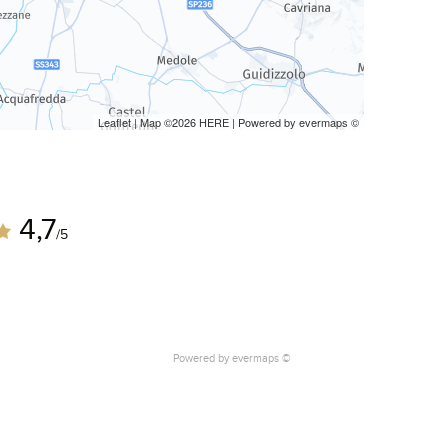
Leaflet
| Map ©2026
HERE
| Powered by
evermaps
©
4,7
/5
Powered by
evermaps ©